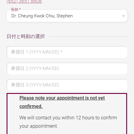
(852) 3651 8808
.
医師
*
日付と時刻の選択
希望日 1 (YYYY-MM-DD)
*
希望日 2 (YYYY-MM-DD)
希望日 3 (YYYY-MM-DD)
Please note your appointment is not yet
confirmed.
We will contact you within 12 hours to confirm
your appointment.