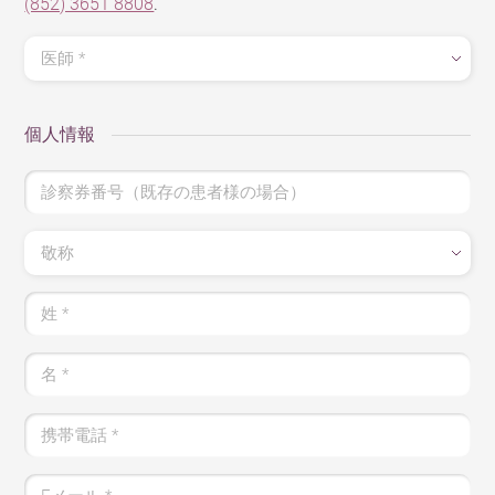
(852) 3651 8808
.
医師
*
個人情報
診察券番号（既存の患者様の場合）
敬称
姓
*
名
*
携帯電話
*