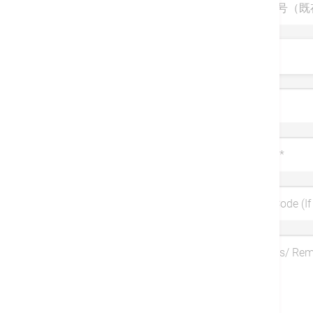
診察券番号（既
敬称
姓
*
携帯電話
*
Coupon Code (If 
Symptoms/ Re