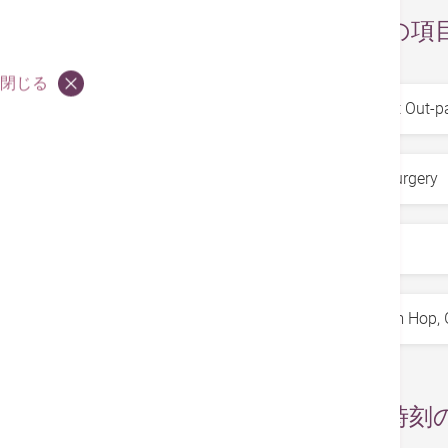
お求めの項
閉じる
サービス
*
専門科
*
部署
*
医師
*
日付と時刻