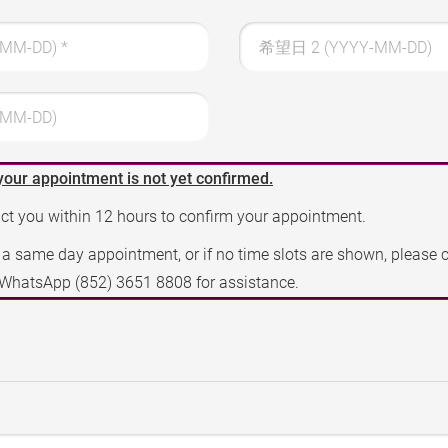
-MM-DD)
*
希望日 2 (YYYY-MM-DD)
MM-DD)
your appointment is not yet confirmed.
act you within 12 hours to confirm your appointment.
e a same day appointment, or if no time slots are shown, please 
a WhatsApp
(852) 3651 8808
for assistance.