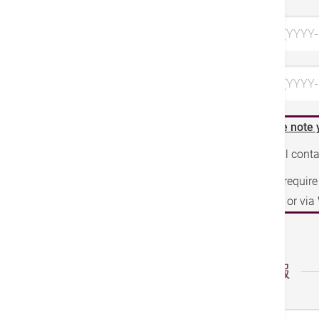
希望日 1 (YYYY
希望日 3 (YYYY-
Please note 
We will cont
If you requir
phone or vi
個人情報