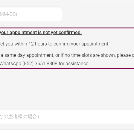
MM-DD)
your appointment is not yet confirmed.
act you within 12 hours to confirm your appointment.
e a same day appointment, or if no time slots are shown, please 
a WhatsApp
(852) 3651 8808
for assistance.
存の患者様の場合）