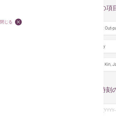
お求めの項
閉じる
サービス
*
専門科
*
医師
*
日付と時刻
希望日 1 (YYYY