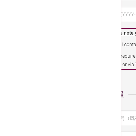
希望日 3 (YYYY-
Please note 
We will cont
If you requir
phone or vi
個人情報
診察券番号（既