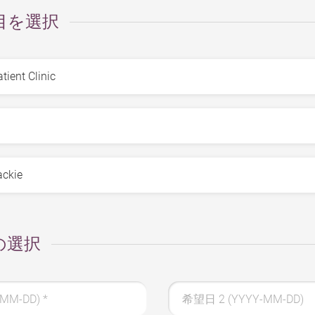
目を選択
の選択
-MM-DD)
*
希望日 2 (YYYY-MM-DD)