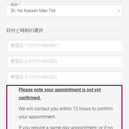
医師
*
日付と時刻の選択
希望日 1 (YYYY-MM-DD)
*
希望日 2 (YYYY-MM-DD)
希望日 3 (YYYY-MM-DD)
Please note your appointment is not yet
confirmed.
We will contact you within 12 hours to confirm
your appointment.
If you require a same day appointment, or if no