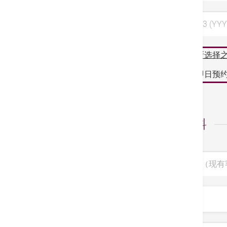
选择日期 3 (YYY
阁下所选择
如需即日预约
个人资料
病人编号（现有
称呼