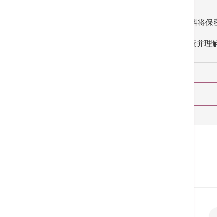
所收集的资料将保
我已阅读并理
首页
预约服务