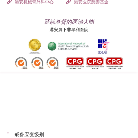
港安机械臂外科中心
港安医院慈善基金
延续基督的医治大能
港安属下非牟利医院
追踪我们:
地址:
总机（查询）:
香港司徒拔道四十号
(852) 3651 8888
戒备应变级别
© 2026 版权所有 © 港安医疗 保留一切权利