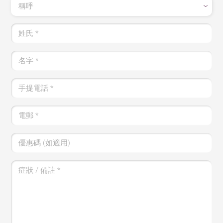
稱呼
姓氏
*
名字
*
手提電話
*
電郵
*
優惠碼 (如適用)
症狀 / 備註
*