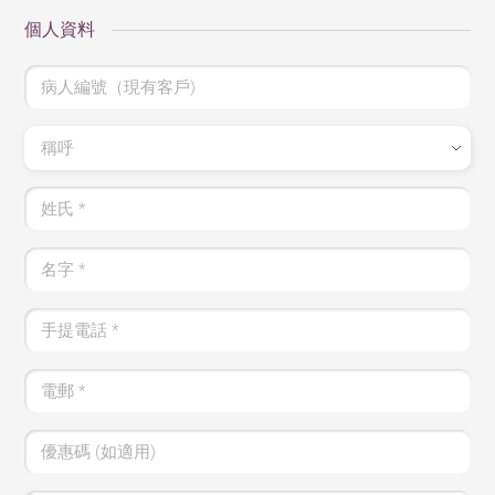
個人資料
病人編號（現有客戶)
稱呼
姓氏
*
名字
*
手提電話
*
電郵
*
優惠碼 (如適用)