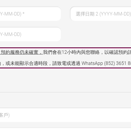
Y-MM-DD)
*
選擇日期 2 (YYYY-MM-DD)
Y-MM-DD)
之預約服務仍未確實，
我們會在12小時內與您聯絡，以確認預約
，或未能顯示合適時段，請致電或透過 WhatsApp
(852) 3651 
客戶)