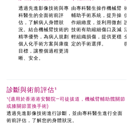
透過先進影像技術與專
由專科醫生操作機械臂
術
科醫生的全面術前評
輔助手術系統，提升操
供
估，了解病人身體狀
作細緻度，並利用微創
護
況。結合機械臂技術的
技術有助縮細傷口及減
活
精準優勢，為病人規劃
輕組織損傷，提供更穩
全
個人化手術方案與康復
定的手術選擇。
復
目標，讓整個過程更清
晰、安全。
診斷與術前評估¹
¹(適用於香港港安醫院—司徒拔道，機械臂輔助髖關節
或膝關節置換手術)
透過先進影像技術進行診斷，並由專科醫生進行全面
術前評估，了解您的身體狀況。