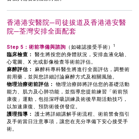
香港港安醫院─司徒拔道及香港港安醫
院─荃灣安排全面配套
1
Step 5：術前準備與諮詢
（如確認接受手術）
臨床檢查
：
醫生將按您的身體狀況，安排血液化驗、
心電圖、X 光或影像檢查等術前評估。
麻醉評估
：
麻醉科專科醫生將進行全面評估，調整術
前用藥，並與您詳細討論麻醉方式及相關風險。
物理治療術前評估
：
物理治療師將評估您的基礎活動
能力、肌力及心肺功能，並指導您提前練習「術前預
康復」運動，包括深呼吸訓練及術後早期活動技巧，
以加速康復、預防術後併發症。
護理指導
：
護士將詳細講解手術流程、術前禁食指引
及手術當日注意事項，讓您在充分準備下安心接受手
術。