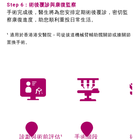
Step 6：術後覆診與康復監察
手術完成後，醫生將為您安排定期術後覆診，密切監
察康復進度，助您順利重投日常生活。
¹ 適用於香港港安醫院－司徒拔道機械臂輔助髖關節或膝關節
置換手術。
1
2
3
診斷與術前評估¹
手術階段
術