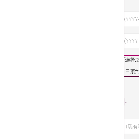
首选日期 (YYYY
第三选择 (YYYY-
阁下所选择
如需即日预约
个人资料
病人编号（现有