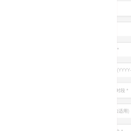
称呼
姓氏
*
手提电话
*
出生日期 (YYYY-
建议联系时段
*
优惠码 (如适用)