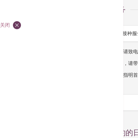
选择服务
关闭
服务
*
如有查询请致
如有需要，请带
请在备注指明首
计划
*
选择预约的