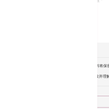
症状 / 备注
*
所收集的资料将保
我已阅读并理