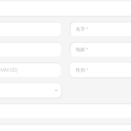
名字
*
电邮
*
MM-DD)
性别
*