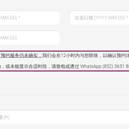
-MM-DD)
*
次选日期 (YYYY-MM-DD)
*
MM-DD)
之预约服务仍未确实，
我们会在12小时内与您联络，以确认预约
，或未能显示合适时段，请致电或透过 WhatsApp
(852) 3651 
客户)