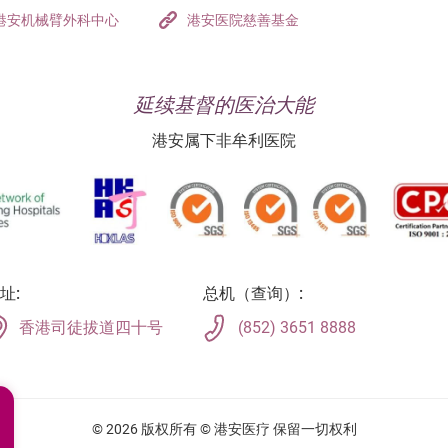
病人事务部 (住院)
港安机械臂外科中心
港安医院慈善基金
(852) 3651 8805
hkahpsr@hkah.org.hk
延续基督的医治大能
港安属下非牟利医院
港港安保留最终决议权。
保险公司查询。
址:
总机（查询）:
香港司徒拔道四十号
(852) 3651 8888
© 2026 版权所有 © 港安医疗 保留一切权利