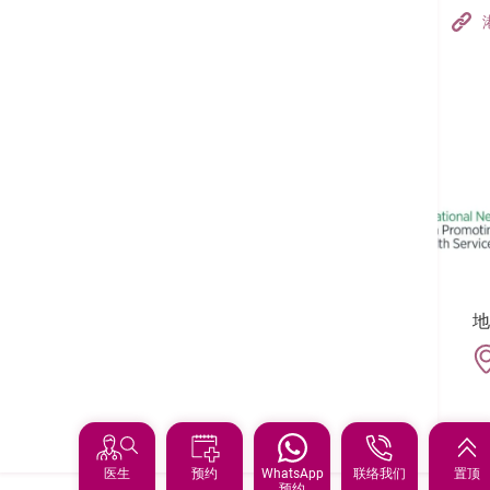
病人事务部 (门诊)
香港港安医院–荃湾
港安医疗中心
(852) 3651 8808
regdesk@hkah.org.hk
须知：
对于以医疗保险咭或有关文件为付款方式，香
名单未能尽录，有关直接结算服务，请向您的
追踪我们:
地
保险常见问题
医生
预约
WhatsApp
联络我们
置顶
预约