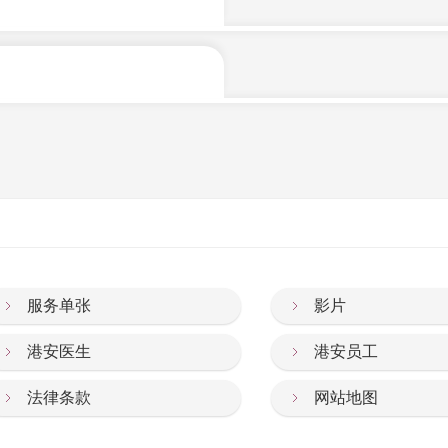
接结算服务（Direct Billing），好
时支付共同给付额（co-
J
L
M
N
P
Q
S
T
U
W
Y
将继续扩充直接结算的伙伴团队，
建议您在入院或预约之前，先详
司查询详情。
服务单张
影片
港安医生
港安员工
法律条款
网站地图