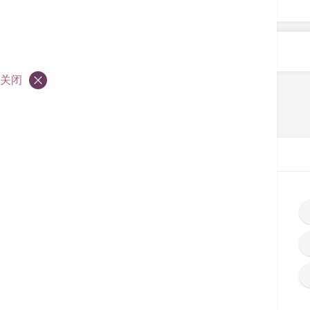
管理人（third party administrator）合作，提供直
令您免于繁琐的保险索偿程序，唯仍可能需要于出院
其他合作机构
全部
A
B
C
E
F
G
H
I
payment）。为让更多病人可享这项服务，我们
下列名单仅罗列了部份合作伙伴。
关闭
全部
H
由于各保险公司的政策和保险计划存在差异，我们
细了解受保范围和有关政策，或直接向您的保险公
如需跟进或协助，请与本院职员联络。
首页
保险与合作伙伴