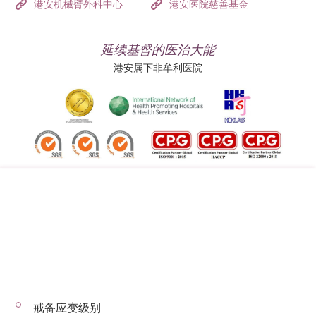
港安机械臂外科中心
港安医院慈善基金
延续基督的医治大能
港安属下非牟利医院
追踪我们:
地址:
总机（查询）:
香港司徒拔道四十号
(852) 3651 8888
戒备应变级别
© 2026 版权所有 © 港安医疗 保留一切权利