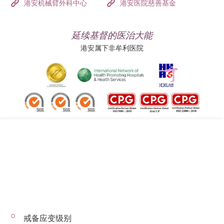
港安机械臂外科中心
港安医院慈善基金
延续基督的医治大能
港安属下非牟利医院
追踪我们:
地址:
总机（查询）:
香港司徒拔道四十号
(852) 3651 8888
戒备应变级别
© 2026 版权所有 © 港安医疗 保留一切权利