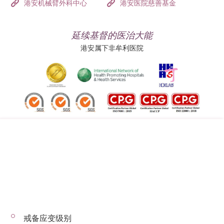
港安机械臂外科中心
港安医院慈善基金
延续基督的医治大能
港安属下非牟利医院
追踪我们:
地址:
总机（查询）:
香港司徒拔道四十号
(852) 3651 8888
戒备应变级别
© 2026 版权所有 © 港安医疗 保留一切权利