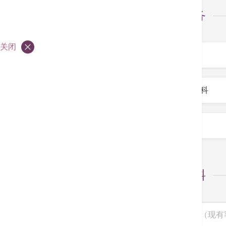
选择服务
服务
*
关闭
专科
*
医生
*
个人资料
病人编号（现有