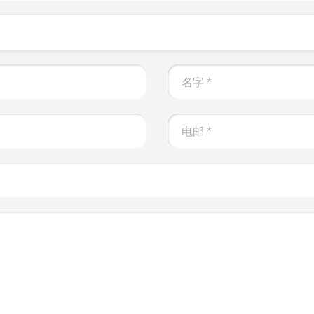
名字
*
电邮
*