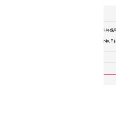
所收集的资料将保
我已阅读并理
首页
预约服务