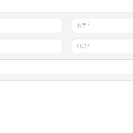
名字
*
电邮
*