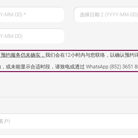
Y-MM-DD)
*
选择日期 2 (YYYY-MM-DD)
Y-MM-DD)
之预约服务仍未确实，
我们会在12小时内与您联络，以确认预约
，或未能显示合适时段，请致电或透过 WhatsApp
(852) 3651 
客户)