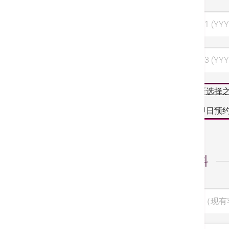
选择日期 1 (YYY
选择日期 3 (YYY
阁下所选择
如需即日预约
个人资料
病人编号（现有