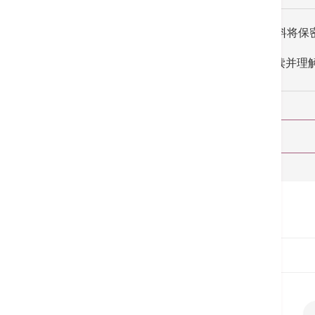
所收集的资料将保
我已阅读并理
首页
预约服务