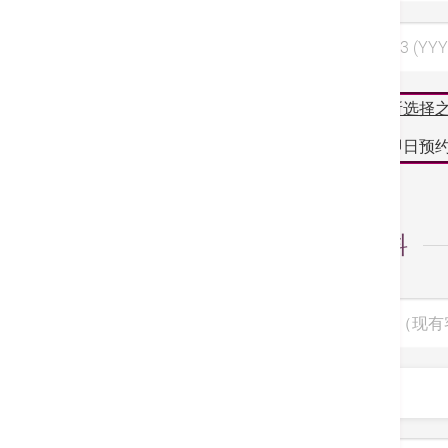
选择日期 3 (YYY
阁下所选择
如需即日预约
个人资料
病人编号（现有
称呼