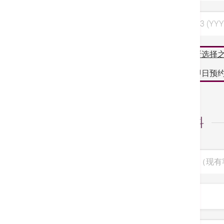
选择日期 3 (YYY
阁下所选择
如需即日预约
个人资料
病人编号（现有
称呼