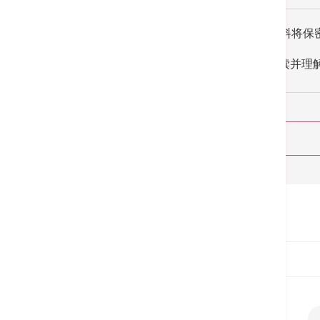
所收集的资料将保
我已阅读并理
首页
预约服务