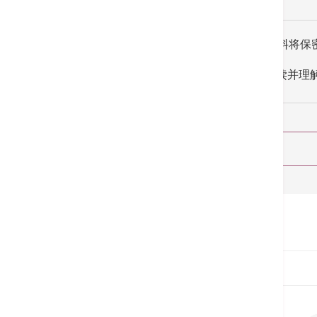
所收集的资料将保
我已阅读并理
首页
预约服务