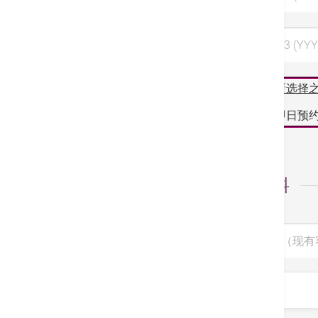
选择日期 3 (YYY
阁下所选择
如需即日预约
个人资料
病人编号（现有
称呼