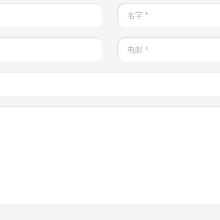
名字
*
电邮
*