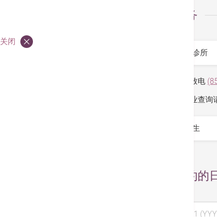
选择服务
关闭
服务
*
如有查询请致电
(8
如团体或企业查询
医生
*
选择预约的
选择日期 1 (YYY