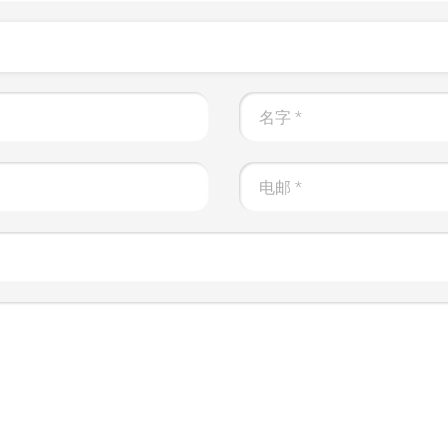
名字
*
电邮
*