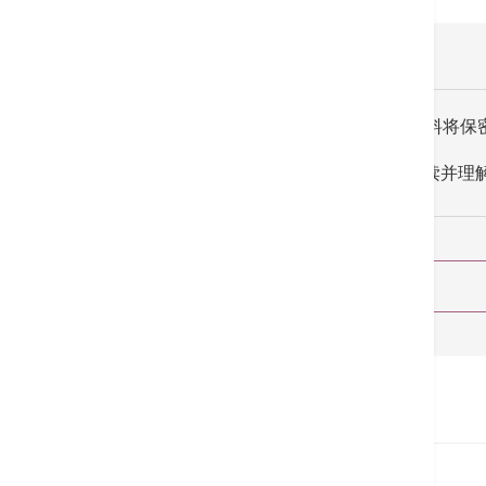
所收集的资料将保
我已阅读并理
首页
预约服务