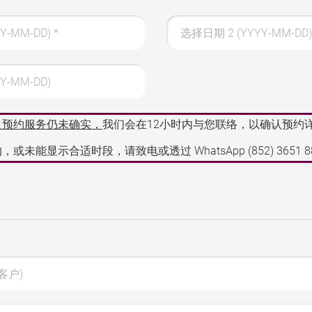
Y-MM-DD)
*
选择日期 2 (YYYY-MM-DD)
Y-MM-DD)
之预约服务仍未确实，
我们会在12小时内与您联络，以确认预约
，或未能显示合适时段，请致电或透过 WhatsApp
(852) 3651 
客户)