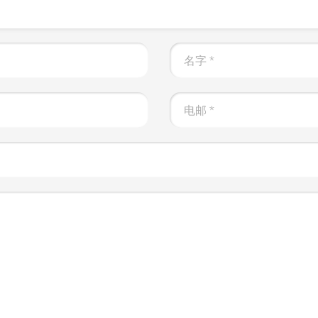
名字
*
电邮
*