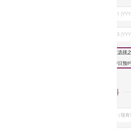
选择日期 1 (YYY
选择日期 3 (YYY
阁下所选择
如需即日预约
个人资料
病人编号（现有