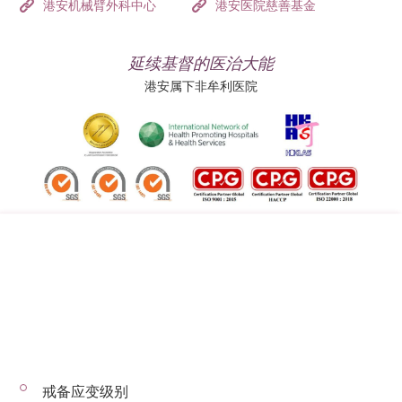
港安机械臂外科中心
港安医院慈善基金
延续基督的医治大能
港安属下非牟利医院
追踪我们:
地址:
总机（查询）:
香港司徒拔道四十号
(852) 3651 8888
戒备应变级别
© 2026 版权所有 © 港安医疗 保留一切权利