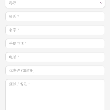
称呼
姓氏
*
名字
*
手提电话
*
电邮
*
优惠码 (如适用)
症状 / 备注
*