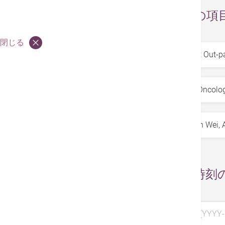
お求めの項
閉じる
サービス
*
専門科
*
医師
*
日付と時刻
希望日 1 (YYYY