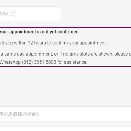
MM-DD)
your appointment is not yet confirmed.
act you within 12 hours to confirm your appointment.
e a same day appointment, or if no time slots are shown, please 
a WhatsApp
(852) 3651 8808
for assistance.
存の患者様の場合）