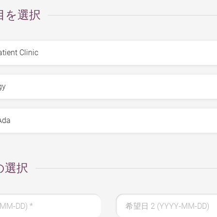
目を選択
の選択
-MM-DD)
*
希望日 2 (YYYY-MM-DD)