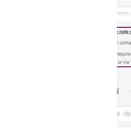
希望日 3 (YYYY-
Please note 
We will cont
If you requir
phone or vi
個人情報
診察券番号（既