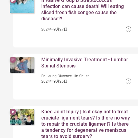
Invasive Group B Streptococcus
infection can cause death! Will eating
sliced fresh fish congee cause the
disease?!
2024年9月27日
Minimally Invasive Treatment - Lumbar
Spinal Stenosis
Dr. Leung Clarence Hin Shuen
2024年9月26日
Knee Joint Injury | Is it okay not to treat
cruciate ligament tears? Is there no way
to repair the cruciate ligament? Is there
a tendency for degenerative meniscus
tears to avoid surgery?