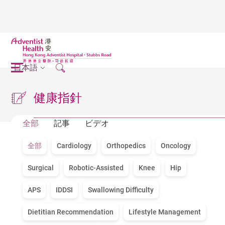
日本語
健康指針
全部
記事
ビデオ
全部
Cardiology
Orthopedics
Oncology
Surgical
Robotic-Assisted
Knee
Hip
APS
IDDSI
Swallowing Difficulty
Dietitian Recommendation
Lifestyle Management