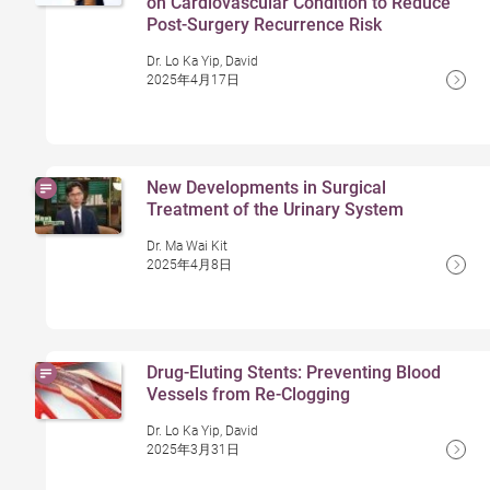
on Cardiovascular Condition to Reduce
Post-Surgery Recurrence Risk
Dr. Lo Ka Yip, David
2025年4月17日
New Developments in Surgical
Treatment of the Urinary System
Dr. Ma Wai Kit
2025年4月8日
Drug-Eluting Stents: Preventing Blood
Vessels from Re-Clogging
Dr. Lo Ka Yip, David
2025年3月31日