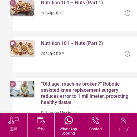
Nutrition 101 – Nuts (Part 1)
2024年9月3日
Nutrition 101 – Nuts (Part 2)
2024年9月3日
“Old age, machine broken?” Robotic
assisted knee replacement surgery
reduces error to 1 millimeter, protecting
healthy tissue
Dr. Cheung Man Hong
2024年8月28日
医師
予約
WhatsApp
Contact
トップ
Booking