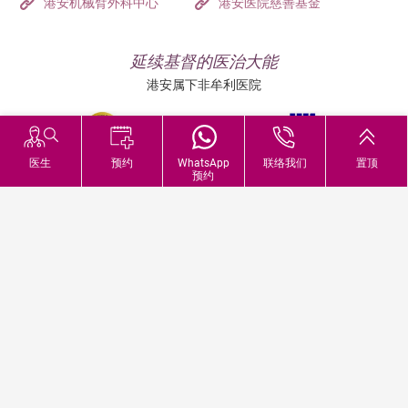
港安机械臂外科中心
港安医院慈善基金
延续基督的医治大能
港安属下非牟利医院
医生
预约
WhatsApp
联络我们
置顶
预约
追踪我们:
地址:
总机（查询）:
香港司徒拔道四十号
(852) 3651 8888
戒备应变级别
© 2026 版权所有 © 港安医疗 保留一切权利