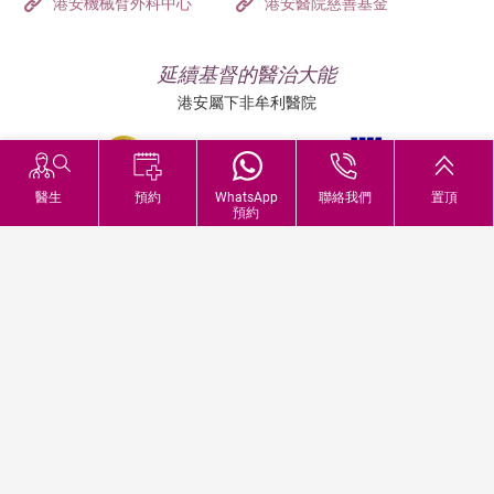
港安機械臂外科中心
港安醫院慈善基金
延續基督的醫治大能
港安屬下非牟利醫院
醫生
預約
WhatsApp
聯絡我們
置頂
預約
追蹤我們:
地址:
總機（查詢）:
香港司徒拔道四十號
(852) 3651 8888
戒備應變級別
© 2026 版權所有 © 港安醫療 保留一切權利