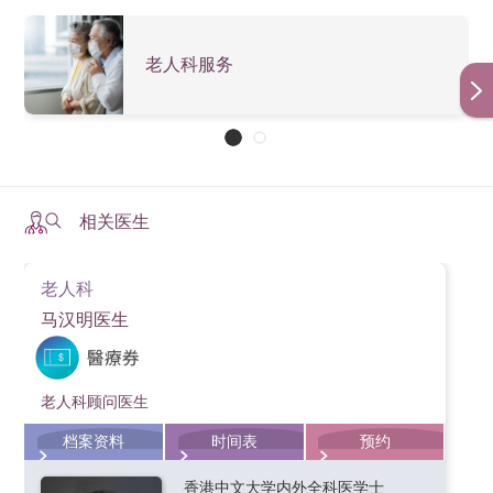
力，可快至五年，亦有可能长达十年或以上。
脑部组织，借此改善患者的活动能力。这种技术在外国
已相当成熟，许多研究报告亦证明其功效显著。但由于
老人科服务
刺激器须植入体内，患者初期或会感到不适或不习惯，
而刺激器亦跟心脏起搏器一样，须定期更换电池。
相关医生
老人科
马汉明医生
老人科顾问医生
档案资料
时间表
预约
香港中文大学内外全科医学士