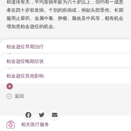
和遗传有关，平均发病年龄为六十岁以上，但约有一成患
者在四十岁前发病。个别的疾病或，例如头部受伤、长期
服用止晕药、金属中毒、肿瘤、脑炎及中风等，都有机会
増加患柏金逊症的机会。
柏金逊症早期治疗
柏金逊症晚期症状
大脑不只控制人的思想，还有身体的活动能力，因此脑
部疾病必须及早治疗，以免病情日趋严重，影响生活。
柏金逊症其他影响
柏金逊症并非突发性疾病，病情是会逐渐恶化的。当病
柏金逊症因退化而起，目前的治疗方法主要是透过药物
情转差时，病征会由身体的一边发展至两边，步行时脚
纾缓病征，维持活动能力。它们包括三大种类：左旋多
柏金逊症虽然不会直接致命，但患者逐渐失去走路及吞
部不能提起，甚至失去平衡力，容易跌倒，患者会以急
巴胺、多巴胺作用剂和单胺氧化酶B抑制剂。假如情况严
返回
咽能力。除了容易跌倒受伤外，更有可能因吞食呛喉而
促的“碎步”走路，以保持重心。当病情进一步恶化时，患
重至无法用药控制，可采用近年新引入的微创深层脑部
引致肺炎，对生命构成威胁。因此，患者及家人应小心
者即使在服药后，亦有可能出现不自主的动作。当药力
刺激手术。手术时，医生会在患者头顶钻开几个小洞，
处理日常生活各项细节，避免发生意外。
失效时，更会完全失去活动能力，甚至说话不清、吞咽
把电极植入预定的脑组织内，再透过电线连接到植入肩
相关医疗服务
困难。按患者的退化速度，由病情转差至失去活动能
膊或胸前的刺激器。原理是利用刺激器释出电流，刺激