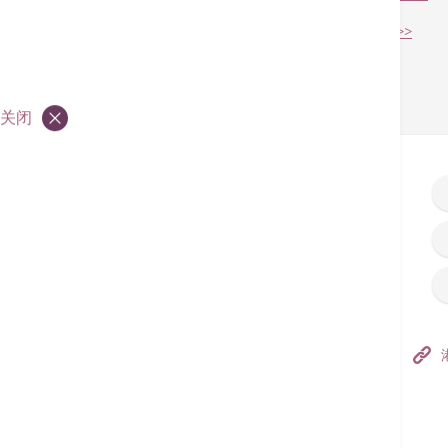
登录至服务费用预算系统（从院外登入） >>
返回
关闭
香港港安医院–荃湾
港安医疗中心