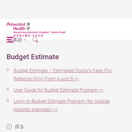
日本語
Budget Estimate
Budget Estimate – Estimated Doctor's Fees (For
Refernce Only) Form A and B >>
User Guide for Budget Estimate Program >>
Login to Budget Estimate Program (for outside
hospital premises) >>
戻る