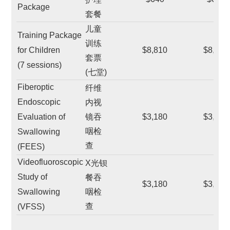
Package
套餐
儿童
Training Package
训练
for Children
$8,810
$8,810
套票
(7 sessions)
(七堂)
Fiberoptic
纤维
Endoscopic
内视
Evaluation of
镜吞
$3,180
$3,180
咽检
Swallowing
查
(FEES)
Videofluoroscopic
X光钡
Study of
餐吞
$3,180
$3,180
Swallowing
咽检
查
(VFSS)