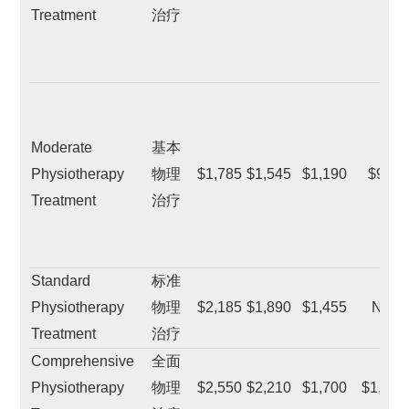
Treatment
治疗
Moderate
基本
Physiotherapy
物理
$1,785
$1,545
$1,190
$965
Treatment
治疗
Standard
标准
Physiotherapy
物理
$2,185
$1,890
$1,455
N/A
Treatment
治疗
Comprehensive
全面
Physiotherapy
物理
$2,550
$2,210
$1,700
$1,525