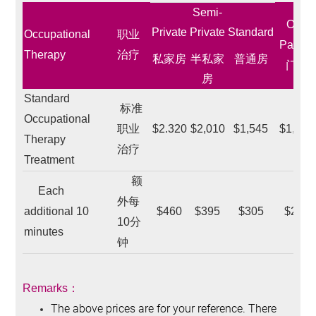
Semi-
Out-
Private
Private
Standard
Occupational
职业
Patient
Therapy
治疗
私家房
半私家
普通房
门诊
房
Standard
标准
Occupational
职业
$2.320
$2,010
$1,545
$1,525
Therapy
治疗
Treatment
额
Each
外每
additional 10
$460
$395
$305
$280
10分
minutes
钟
Remarks
：
The above prices are for your reference. There