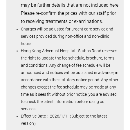
may be further details that are not included here.
Please re-confirm the prices with our staff prior
to receiving treatments or examinations.
Charges will be adjusted for urgent care service and
services provided during non-office and non-clinic
hours.
Hong Kong Adventist Hospital - Stubbs Road reserves
the right to update the fee schedule, brochure, terms
and conditions. Any change of fee schedule will be
announced and notices will be published in advance, in
accordance with the statutory notice period. Any other
changes except the fee schedule may be made at any
time as it sees fit without prior notice, you are advised
to check the latest information before using our
services.
Effective Date
：2026/1/1
（
Subject to the latest
version
）