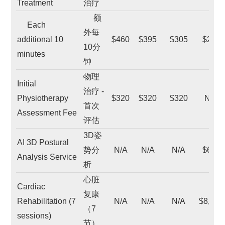
Treatment
治疗
额
Each
外每
additional 10
$460
$395
$305
$280
10分
minutes
钟
物理
Initial
治疗 -
Physiotherapy
$320
$320
$320
N/A
首次
Assessment Fee
评估
3D姿
AI 3D Postural
势分
N/A
N/A
N/A
$640
Analysis Service
析
心脏
Cardiac
复康
Rehabilitation (7
N/A
N/A
N/A
$8,745
（7
sessions)
节）