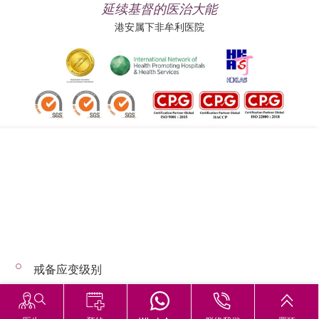
延续基督的医治大能
港安属下非牟利医院
追踪我们:
地址:
总机（查询）:
香港司徒拔道四十号
(852) 3651 8888
戒备应变级别
© 2026 版权所有 © 港安医疗 保留一切权利
恶劣天气下的诊症安排