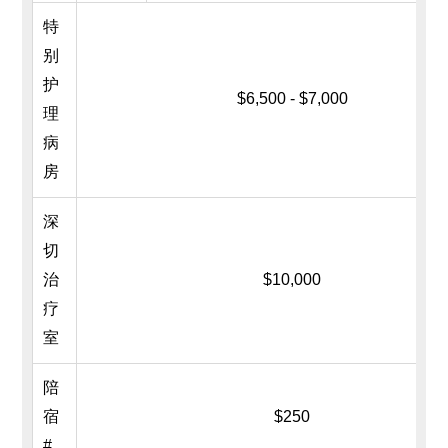
特
别
护
$6,500 - $7,000
理
病
房
深
切
治
$10,000
疗
室
陪
宿
$250
#