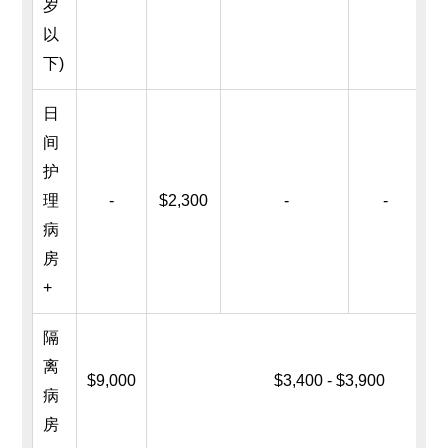
岁
以
下
)
日
间
护
$5
理
-
$2,300
-
-
病
房
+
隔
离
$9,000
$3,400 - $3,900
病
房