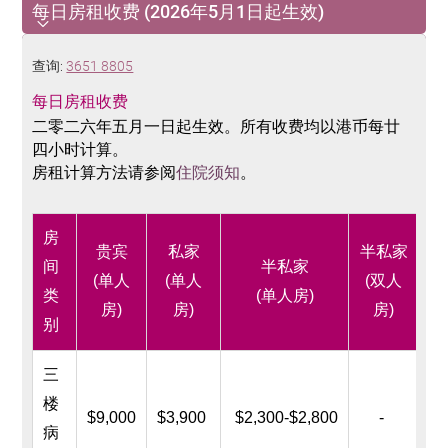
每日房租收费 (2026年5月1日起生效)
每日房租收费 (2026年5月1日起生效)
查询:
3651 8805
每日房租收费
二零二六年五月一日起生效。所有收费均以港币每廿
四小时计算。
房租计算方法请参阅
住院
须
知
。
房
贵宾
私家
半私家
间
半私家
(
单人
(
单人
(
双人
类
(
单人房
)
(
房
)
房
)
房
)
别
三
楼
$9,000
$3,900
$2,300-$2,800
-
病