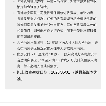
上述资料谨供参考，详情未能尽录，务请于接受检查或
治疗前查询有关详情。
香港港安医院—司徒拔道保留修订收费表、单张内容、
条款及细则之权利。任何的收费表调整将会根据法定的
通知期提前发出通告和作出宣布。其他与收费表以外的
相关修订，则可能不作另行通知，阁下于使用本院服务
前查阅最新资讯。
儿科病房入住资格：18 岁以下病人可入住儿科病房，并
会按病房供应情况安排入住单人房或共用病房。
病房安排（13 至未满 18 岁）：如入院时儿科病房没有
合适病床供应，13 至未满 18 岁病人可安排入住成人病
房，并非必须入住儿科病房。
以上收费生效
日期
：
2026
/05/01
（
以最新版本为
准）