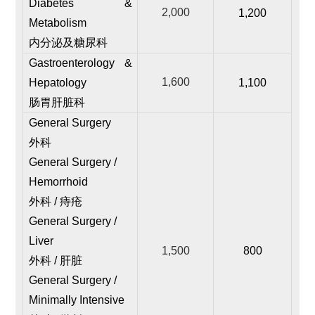
Diabetes &
2,000
1,200
Metabolism
内分泌及糖尿科
Gastroenterology &
1,600
Hepatology
1,100
肠胃肝脏科
General Surgery
外科
General Surgery /
Hemorrhoid
外科 / 痔疮
General Surgery /
Liver
1,500
800
外科 / 肝脏
General Surgery /
Minimally Intensive