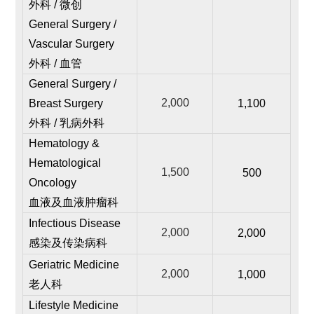
外科 / 微创
General Surgery /
Vascular Surgery
外科 / 血管
General Surgery /
2,000
Breast Surgery
1,100
外科 / 乳病外科
Hematology &
Hematological
1,500
500
Oncology
血液及血液肿瘤科
Infectious Disease
2,000
2,000
感染及传染病科
Geriatric Medicine
2,000
1,000
老人科
Lifestyle Medicine