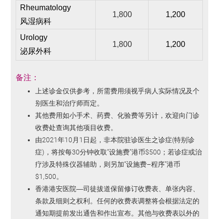
Rheumatology
1,800
1,200
风湿病科
Urology
1,800
1,200
泌尿外科
备注
：
上述诊金仅供参考，所需费用须视乎病人实际情况及个
别医生和治疗师而定。
其他费用如小手术、药费、化验费等另计，欢迎向门诊
收费处查询其他项目收费。
由2021年10月1日起，非本院驻诊医生之诊症(特别诊
症)，将按每30分钟收取“设施费”港币$500；若诊症或治
疗涉及特殊仪器辅助，则另加“设施费–程序”港币
$1,500。
香港港安医院—司徒拔道保留修订收费表、单张内容、
条款及细则之权利。任何的收费表调整将会根据法定的
通知期提前发出通告和作出宣布。其他与收费表以外的