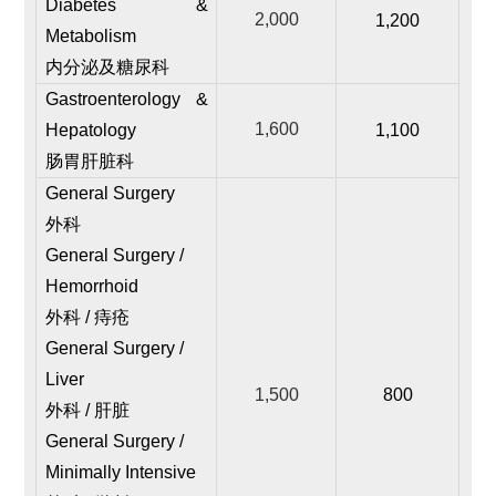
Diabetes &
2,000
1,200
Metabolism
内分泌及糖尿科
Gastroenterology &
1,600
Hepatology
1,100
肠胃肝脏科
General Surgery
外科
General Surgery /
Hemorrhoid
外科 / 痔疮
General Surgery /
Liver
1,500
800
外科 / 肝脏
General Surgery /
Minimally Intensive