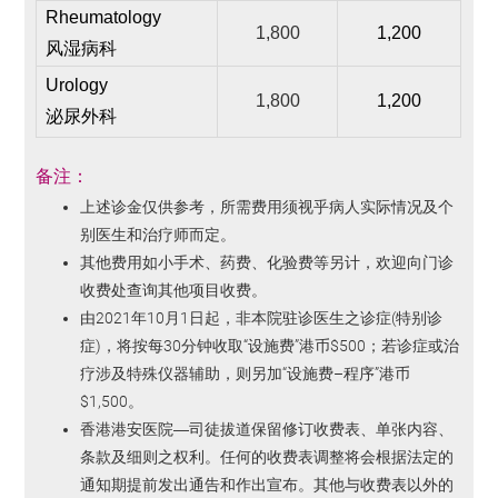
Rheumatology
1,800
1,200
风湿病科
Urology
1,800
1,200
泌尿外科
备注
：
上述诊金仅供参考，所需费用须视乎病人实际情况及个
别医生和治疗师而定。
其他费用如小手术、药费、化验费等另计，欢迎向门诊
收费处查询其他项目收费。
由2021年10月1日起，非本院驻诊医生之诊症(特别诊
症)，将按每30分钟收取“设施费”港币$500；若诊症或治
疗涉及特殊仪器辅助，则另加“设施费–程序”港币
$1,500。
香港港安医院—司徒拔道保留修订收费表、单张内容、
条款及细则之权利。任何的收费表调整将会根据法定的
通知期提前发出通告和作出宣布。其他与收费表以外的