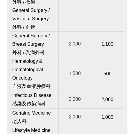
外科 / 微创
General Surgery /
Vascular Surgery
外科 / 血管
General Surgery /
2,000
Breast Surgery
1,100
外科 / 乳病外科
Hematology &
Hematological
1,500
500
Oncology
血液及血液肿瘤科
Infectious Disease
2,000
2,000
感染及传染病科
Geriatric Medicine
2,000
1,000
老人科
Lifestyle Medicine