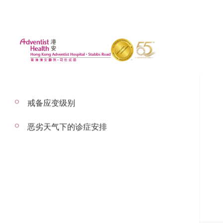
戒备应变级别
恶劣天气下的诊症安排
卢维基医生
肾病科顾问医生
肾病科