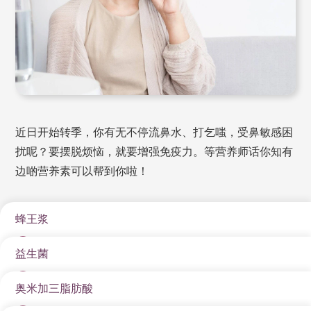
近日开始转季，你有无不停流鼻水、打乞嗤，受鼻敏感困
扰呢？要摆脱烦恼，就要增强免疫力。等营养师话你知有
边啲营养素可以帮到你啦！
蜂王浆
益生菌
含丰富蛋白质，抗氧化物如类黄酮，多酚类，及维 他命
(A, B杂, C, D, E)和矿物质。当中它所含大量的维他命B5有
奥米加三脂肪酸
益生菌属肠道的益菌，除了维持肠道健康，透过抑制坏
部份研究显示能有助舒缓身体鼻敏感的症状，包括鼻塞
菌亦能有助抗炎和提升免疫力。现时有较多研究支持 双