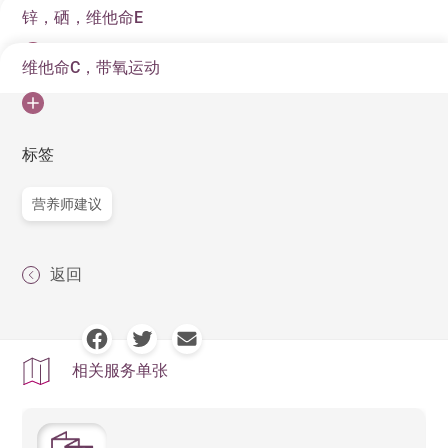
等。
锌，硒，维他命E
属多元不饱和脂肪酸，带有抗炎作用。食物来源包括果
歧杆菌（Bifidobacterium bifidum)和乳酸杆菌
仁，亚麻籽油，合桃油，菜籽油等。有研究显示日常饮
（Lactobacillus paracasei, Lactobacillus acidophilus) 能
维他命C，带氧运动
锌和硒质是维持免疫系统和免疫细胞活性的重要矿物质
食多摄取奥米加三脂肪酸能有助消炎及减轻鼻敏感反
有助减轻鼻敏感反应，例如：打乞嗤、鼻粘膜肿胀等。
之一。含丰富锌质和硒质食物来源包括绿叶蔬菜，如菠
应。
属水溶性维他命，同时是一种抗氧化剂，能有助提升免
菜和豌豆等。有研究显示每天进食约40毫克锌质维期两
疫力及防止自由基对细胞损害。维他命C的食物来源包括
标签
星期能有助舒缓鼻敏感症状。同时，亦有研究显示维他
红椒，绿椒，西柚，橙，奇异果，士多啤梨等。有研究
命E与硒质能有助减低因鼻敏感而产生的呼吸道发炎症
亦显示透过摄取足够维他命C和恒常带氧运动能有助减少
营养师建议
状。
体内的炎性细胞因子，从而舒缓鼻敏感的症状。
返回
相关服务单张