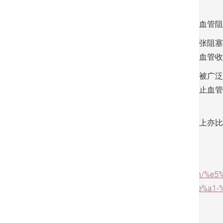
低。
一般若冠心病患者的血管阻塞程度超过七成、血管阻
最早期的通波仔手术没有支架，只利用球囊扩张阻塞
血管再收窄的机会。然而，患者日后仍有一定血管收
随著技术进一步革新，最新的药物涂层支架已被广泛
研发出药物涂层支架，借此抑压细胞增生，防止血管
降解。
药物涂层支架除了可抑压细胞增生外，在物料上亦比
大减。
资料来源:
https://www.am730.com.hk/column/
%e9%98%b2%e6%ad%a2%e8%a1%80%e7%ae%a1-%