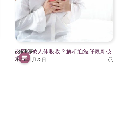
支架会被人体吸收？解析通波仔最新技
卢家业医生
术
2025年4月23日