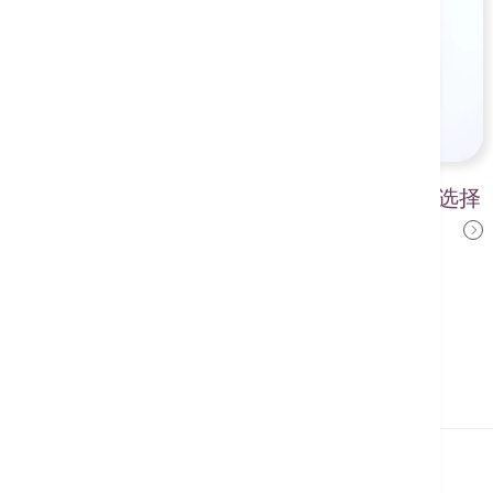
通波仔支架不断革新 按心血管状况选择
卢家业医生
合适支架 减低术后复发风险
2025年4月17日
相关医疗服务