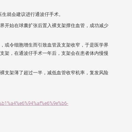
医生就会建议进行通波仔手术。
界开始在球囊扩张后置入裸支架撑住血管，成功减少
，或令细胞增生而引致血管及支架收窄，于是医学界
支架，在通波仔手术一年后，支架会在患者体内慢慢
裸支架薄了超过一半，减低血管收窄机率，复发风险
5%b1%a4%e6%94%af%e6%9e%b6-