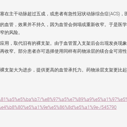
塞在主干动脉超过五成，或患者有急性冠状动脉综合症(ACS)，
的血管，效果并不持久，因为血管会倒塌或重新收窄。于是医学
窄的风险。
应用，取代旧有的裸支架。由于血管置入支架后会出现发炎现象
再收窄。部分患者亦可选择使用同样有药物涂层的镁合金可溶性
裸支架大为进步，提供更高的血管承托力。药物涂层支架更比起
%e5%81%a5%e5%ba%b7/%e8%97%a5%e7%89%a9%e5%a1%97%e
e4%b8%80%e5%a1%9e%e5%86%8d%e5%a1%9e-/545790