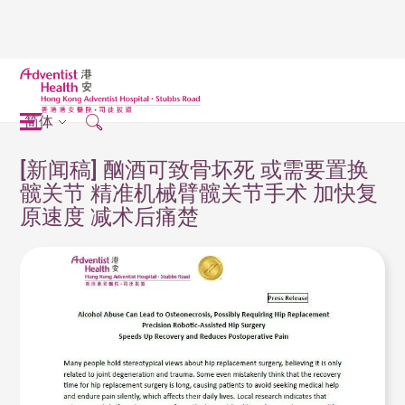
简体
[新闻稿] 酗酒可致骨坏死 或需要置换
髋关节 精准机械臂髋关节手术 加快复
原速度 减术后痛楚