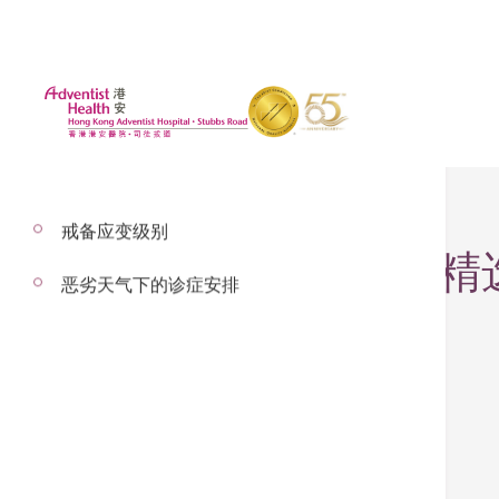
戒备应变级别
汇丰信用卡持卡人精选
恶劣天气下的诊症安排
汇丰非凡计划I - 健康检查套餐