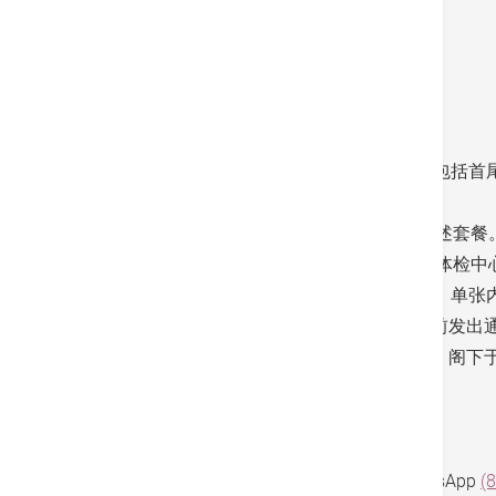
肝癌
前列腹癌
﹝
只限男
性﹞
条款及细则:
1. 有效期为即日起至2026年12月31日止（包括
截止日期之前预约并完成。
2. 客户必须以相应之信用卡结账，方可享上述套餐
3. 套餐须受有关条项及细则约束，详情请向体检中
4. 香港港安医院—司徒拔道保留修订收费表、单张
任何的收费表调整将会根据法定的通知期提前发出
费表以外的相关修订，则可能不作另行通知，阁下
资讯。
生效日期：2026年1月1日
预约及查询，请致电
(852) 3651 8789
或WhatsApp
(