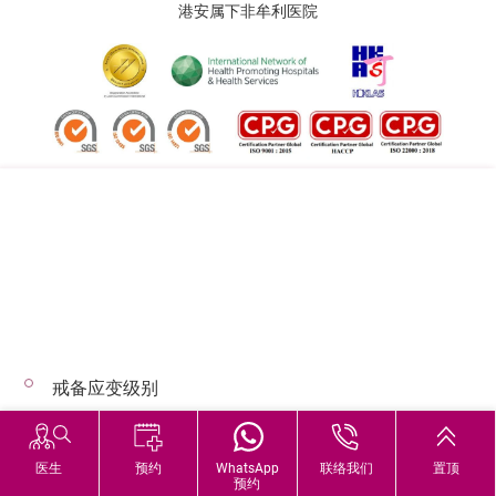
港安属下非牟利医院
追踪我们:
地址:
总机（查询）:
香港司徒拔道四十号
(852) 3651 8888
戒备应变级别
© 2026 版权所有 © 港安医疗 保留一切权利
恶劣天气下的诊症安排
医生
预约
WhatsApp
联络我们
置顶
预约