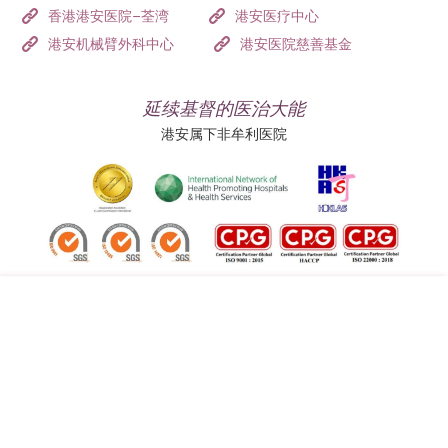
香港港安医院–荃湾
港安医疗中心
港安机械臂外科中心
港安医院慈善基金
延续基督的医治大能
港安属下非牟利医院
追踪我们:
地址:
总机（查询）:
香港司徒拔道四十号
(852) 3651 8888