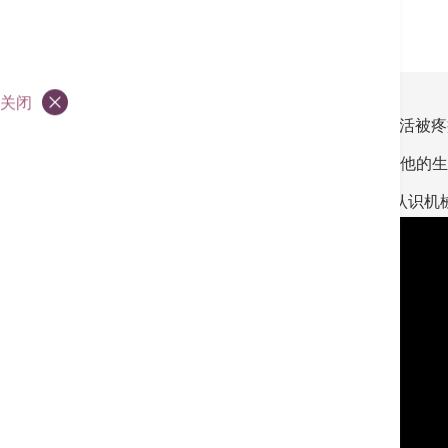
机械臂外科中心
关闭
Mr. Boughton
经历
14年的双膝关节炎折磨，生活被
在接受机械臂辅助的双膝全关节置换手术后，他的生
如欲了解更多关于
的治疗经历或认识机
Mr. Boughton