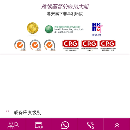
延续基督的医治大能
港安属下非牟利医院
追踪我们:
地址:
总机（查询）:
香港司徒拔道四十号
(852) 3651 8888
戒备应变级别
© 2026 版权所有 © 港安医疗 保留一切权利
恶劣天气下的诊症安排