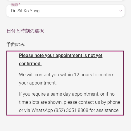
医師
*
日付と時刻の選択
予約のみ
Please note your appointment is not yet
confirmed.
We will contact you within 12 hours to confirm
your appointment.
If you require a same day appointment, or if no
time slots are shown, please contact us by phone
or via WhatsApp
(852) 3651 8808
for assistance.