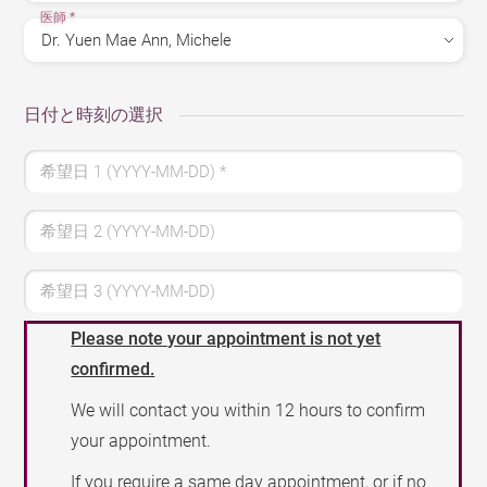
医師
*
日付と時刻の選択
希望日 1 (YYYY-MM-DD)
*
希望日 2 (YYYY-MM-DD)
希望日 3 (YYYY-MM-DD)
Please note your appointment is not yet
confirmed.
We will contact you within 12 hours to confirm
your appointment.
If you require a same day appointment, or if no