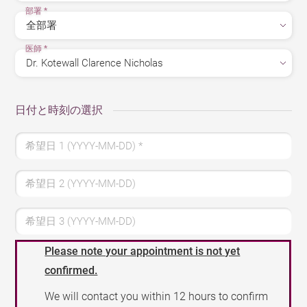
部署
*
医師
*
日付と時刻の選択
希望日 1 (YYYY-MM-DD)
*
希望日 2 (YYYY-MM-DD)
希望日 3 (YYYY-MM-DD)
Please note your appointment is not yet
confirmed.
We will contact you within 12 hours to confirm