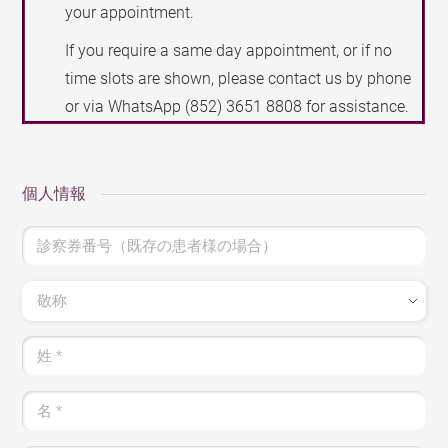
your appointment.
If you require a same day appointment, or if no
time slots are shown, please contact us by phone
or via WhatsApp
(852) 3651 8808
for assistance.
個人情報
診察券番号（既存の患者様の場合）
敬称
姓
*
名
*