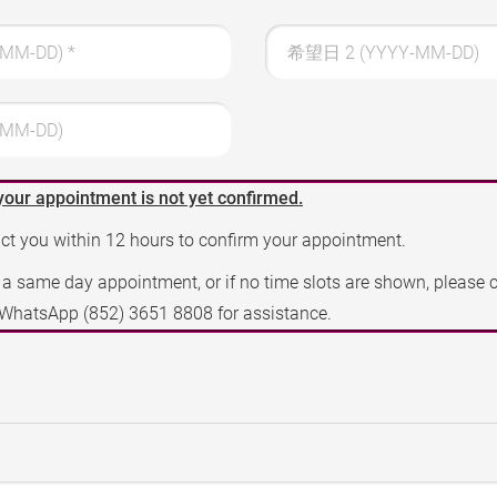
-MM-DD)
*
希望日 2 (YYYY-MM-DD)
MM-DD)
your appointment is not yet confirmed.
act you within 12 hours to confirm your appointment.
e a same day appointment, or if no time slots are shown, please 
a WhatsApp
(852) 3651 8808
for assistance.