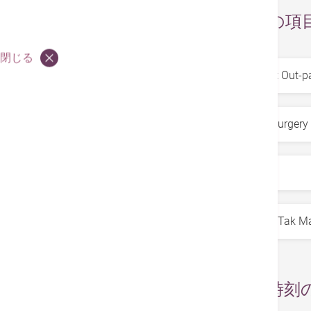
お求めの項
閉じる
サービス
*
専門科
*
部署
*
医師
*
日付と時刻