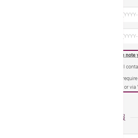
希望日 1 (YYYY
希望日 3 (YYYY-
Please note 
We will cont
If you requir
phone or vi
個人情報