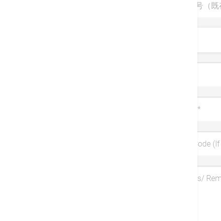
診察券番号（既
敬称
姓
*
携帯電話
*
Coupon Code (If 
Symptoms/ Re