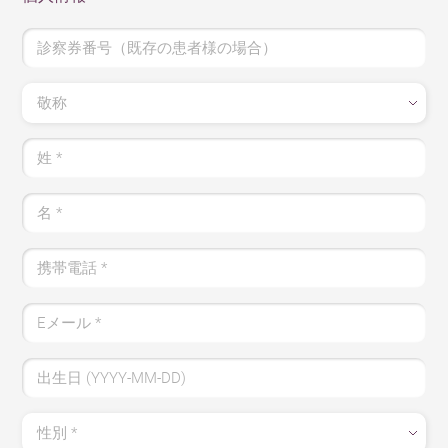
診察券番号（既存の患者様の場合）
敬称
姓
*
名
*
携帯電話
*
Eメール
*
出生日 (YYYY-MM-DD)
性別
*